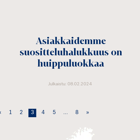
Asiakkaidemme
suositteluhalukkuus on
huippuluokkaa
Julkaistu: 08.02.2024
«
1
2
3
4
5
…
8
»