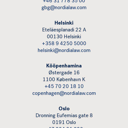
+46 31 778 35 00
gbg@nordialaw.com
Helsinki
Eteläesplanadi 22 A
00130 Helsinki
+358 9 4250 5000
helsinki@nordialaw.com
Kööpenhamina
Østergade 16
1100 København K
+45 70 20 18 10
copenhagen@nordialaw.com
Oslo
Dronning Eufemias gate 8
0191 Oslo