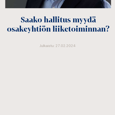
Saako hallitus myydä
osakeyhtiön liiketoiminnan?
Julkaistu: 27.02.2024