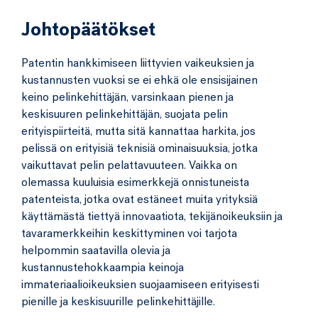
Johtopäätökset
Patentin hankkimiseen liittyvien vaikeuksien ja
kustannusten vuoksi se ei ehkä ole ensisijainen
keino pelinkehittäjän, varsinkaan pienen ja
keskisuuren pelinkehittäjän, suojata pelin
erityispiirteitä, mutta sitä kannattaa harkita, jos
pelissä on erityisiä teknisiä ominaisuuksia, jotka
vaikuttavat pelin pelattavuuteen. Vaikka on
olemassa kuuluisia esimerkkejä onnistuneista
patenteista, jotka ovat estäneet muita yrityksiä
käyttämästä tiettyä innovaatiota, tekijänoikeuksiin ja
tavaramerkkeihin keskittyminen voi tarjota
helpommin saatavilla olevia ja
kustannustehokkaampia keinoja
immateriaalioikeuksien suojaamiseen erityisesti
pienille ja keskisuurille pelinkehittäjille.