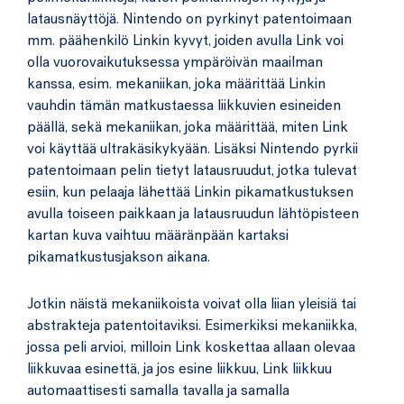
latausnäyttöjä. Nintendo on pyrkinyt patentoimaan
mm. päähenkilö Linkin kyvyt, joiden avulla Link voi
olla vuorovaikutuksessa ympäröivän maailman
kanssa, esim. mekaniikan, joka määrittää Linkin
vauhdin tämän matkustaessa liikkuvien esineiden
päällä, sekä mekaniikan, joka määrittää, miten Link
voi käyttää ultrakäsikykyään. Lisäksi Nintendo pyrkii
patentoimaan pelin tietyt latausruudut, jotka tulevat
esiin, kun pelaaja lähettää Linkin pikamatkustuksen
avulla toiseen paikkaan ja latausruudun lähtöpisteen
kartan kuva vaihtuu määränpään kartaksi
pikamatkustusjakson aikana.
Jotkin näistä mekaniikoista voivat olla liian yleisiä tai
abstrakteja patentoitaviksi. Esimerkiksi mekaniikka,
jossa peli arvioi, milloin Link koskettaa allaan olevaa
liikkuvaa esinettä, ja jos esine liikkuu, Link liikkuu
automaattisesti samalla tavalla ja samalla