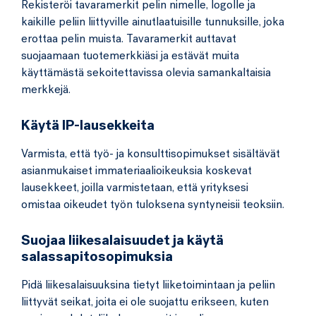
Rekisteröi tavaramerkit pelin nimelle, logolle ja
kaikille peliin liittyville ainutlaatuisille tunnuksille, joka
erottaa pelin muista. Tavaramerkit auttavat
suojaamaan tuotemerkkiäsi ja estävät muita
käyttämästä sekoitettavissa olevia samankaltaisia
merkkejä.
Käytä IP-lausekkeita
Varmista, että työ- ja konsulttisopimukset sisältävät
asianmukaiset immateriaalioikeuksia koskevat
lausekkeet, joilla varmistetaan, että yrityksesi
omistaa oikeudet työn tuloksena syntyneisii teoksiin.
Suojaa liikesalaisuudet ja käytä
salassapitosopimuksia
Pidä liikesalaisuuksina tietyt liiketoimintaan ja peliin
liittyvät seikat, joita ei ole suojattu erikseen, kuten