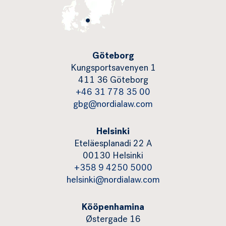
Göteborg
Kungsportsavenyen 1
411 36 Göteborg
+46 31 778 35 00
gbg@nordialaw.com
Helsinki
Eteläesplanadi 22 A
00130 Helsinki
+358 9 4250 5000
helsinki@nordialaw.com
Kööpenhamina
Østergade 16