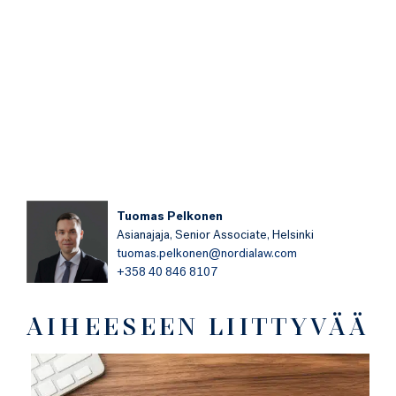
AIHEESEEN LIITTYVÄÄ
Työnantajan oikeudet ja
velvoitteet