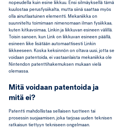
nopeudella kuin esine liikkuu. Ensi silmäyksellä tämä
kuulostaa perusfysiikalta, mutta siinä saattaa myös
olla ainutlaatuinen elementti. Mekaniikka on
suunniteltu toimimaan nimenomaan ilman fysiikkaa,
kuten kitkavoimaa, Linkin ja liikkuvan esineen välillä.
Toisin sanoen, kun Link on liikkuvan esineen päällä,
esineen liike lisätään automaattisesti Linkin
liikkeeseen. Koska keksinnön on oltava uusi, jotta se
voidaan patentoida, ei vastaanlaista mekaniikka ole
Nintendon patenttihakemuksen mukaan vielä
olemassa.
Mitä voidaan patentoida ja
mitä ei?
Patentti mahdollistaa sellaisen tuotteen tai
prosessin suojaamisen, joka tarjoaa uuden teknisen
ratkaisun tiettyyn tekniseen ongelmaan.