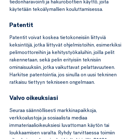
tiedonharavointi ja hakurobottien käyttö, joita
käytetään tekoälymallien kouluttamisessa.
Patentit
Patentit voivat koskea tietokoneisiin liittyviä
keksintöjä, jotka liittyvät ohjelmistoihin, esimerkiksi
pelimoottoreihin ja kehitystyökaluihin, joilla pelit
rakennetaan, sekä pelin erityisiin teknisiin
ominaisuuksiin, jotka vaikuttavat pelattavuuteen.
Harkitse patentointia, jos sinulla on uusi tekninen
ratkaisu tiettyyn tekniseen ongelmaan.
Valvo oikeuksiasi
Seuraa säännöllisesti markkinapaikkoja,
verkkoalustoja ja sosiaalista mediaa
immateriaalioikeuksiesi luvattoman käytön tai
loukkaamisen varalta. Ryhdy tarvittaessa toimiin