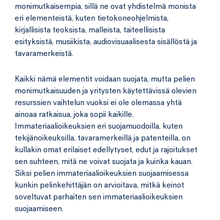
monimutkaisempia, sillä ne ovat yhdistelmä monista
eri elementeistä, kuten tietokoneohjelmista,
kirjallisista teoksista, malleista, taiteellisista
esityksistä, musiikista, audiovisuaalisesta sisällöstä ja
tavaramerkeistä.
Kaikki nämä elementit voidaan suojata, mutta pelien
monimutkaisuuden ja yritysten käytettävissä olevien
resurssien vaihtelun vuoksi ei ole olemassa yhtä
ainoaa ratkaisua, joka sopii kaikille.
Immateriaalioikeuksien eri suojamuodoilla, kuten
tekijänoikeuksilla, tavaramerkeillä ja patenteilla, on
kullakin omat erilaiset edellytyset, edut ja rajoitukset
sen suhteen, mitä ne voivat suojata ja kuinka kauan.
Siksi pelien immateriaalioikeuksien suojaamisessa
kunkin pelinkehittäjän on arvioitava, mitkä keinot
soveltuvat parhaiten sen immateriaalioikeuksien
suojaamiseen.