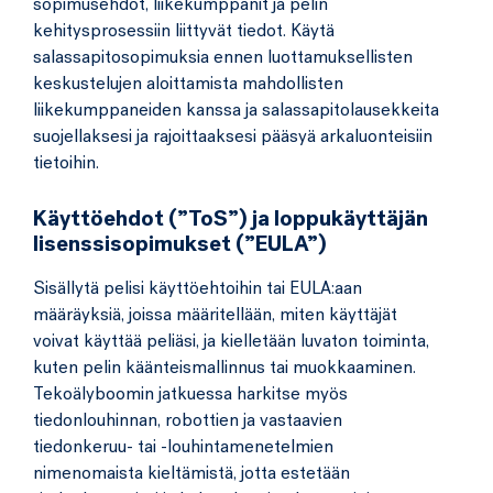
sopimusehdot, liikekumppanit ja pelin
kehitysprosessiin liittyvät tiedot. Käytä
salassapitosopimuksia ennen luottamuksellisten
keskustelujen aloittamista mahdollisten
liikekumppaneiden kanssa ja salassapitolausekkeita
suojellaksesi ja rajoittaaksesi pääsyä arkaluonteisiin
tietoihin.
Käyttöehdot (”ToS”) ja loppukäyttäjän
lisenssisopimukset (”EULA”)
Sisällytä pelisi käyttöehtoihin tai EULA:aan
määräyksiä, joissa määritellään, miten käyttäjät
voivat käyttää peliäsi, ja kielletään luvaton toiminta,
kuten pelin käänteismallinnus tai muokkaaminen.
Tekoälyboomin jatkuessa harkitse myös
tiedonlouhinnan, robottien ja vastaavien
tiedonkeruu- tai -louhintamenetelmien
nimenomaista kieltämistä, jotta estetään