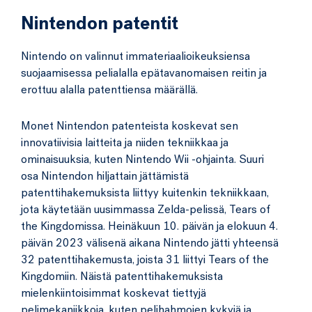
Nintendon patentit
Nintendo on valinnut immateriaalioikeuksiensa
suojaamisessa pelialalla epätavanomaisen reitin ja
erottuu alalla patenttiensa määrällä.
Monet Nintendon patenteista koskevat sen
innovatiivisia laitteita ja niiden tekniikkaa ja
ominaisuuksia, kuten Nintendo Wii -ohjainta. Suuri
osa Nintendon hiljattain jättämistä
patenttihakemuksista liittyy kuitenkin tekniikkaan,
jota käytetään uusimmassa Zelda-pelissä, Tears of
the Kingdomissa. Heinäkuun 10. päivän ja elokuun 4.
päivän 2023 välisenä aikana Nintendo jätti yhteensä
32 patenttihakemusta, joista 31 liittyi Tears of the
Kingdomiin. Näistä patenttihakemuksista
mielenkiintoisimmat koskevat tiettyjä
pelimekaniikkoja, kuten pelihahmojen kykyjä ja