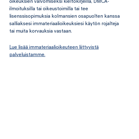
oikeuksien valvomiseksi kieltokirjeillä, DMCA-
ilmoituksilla tai oikeustoimilla tai tee
lisenssisopimuksia kolmansien osapuolten kanssa
salliaksesi immateriaalioikeuksiesi käytön rojalteja
tai muita korvauksia vastaan.
Lue lisää immateriaalioikeuteen liittyvistä
palveluistamme.
Tuomas Pelkonen
Asianajaja,
Senior Associate,
Helsinki
tuomas.pelkonen@nordialaw.com
+358 40 846 8107