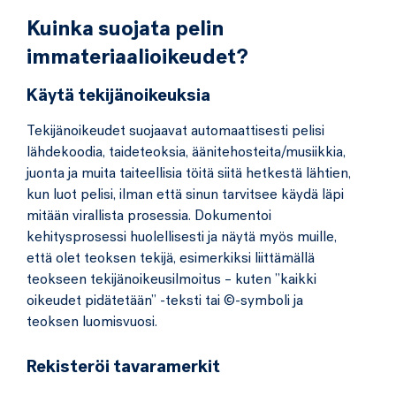
Kuinka suojata pelin
immateriaalioikeudet?
Käytä tekijänoikeuksia
Tekijänoikeudet suojaavat automaattisesti pelisi
lähdekoodia, taideteoksia, äänitehosteita/musiikkia,
juonta ja muita taiteellisia töitä siitä hetkestä lähtien,
kun luot pelisi, ilman että sinun tarvitsee käydä läpi
mitään virallista prosessia. Dokumentoi
kehitysprosessi huolellisesti ja näytä myös muille,
että olet teoksen tekijä, esimerkiksi liittämällä
teokseen tekijänoikeusilmoitus – kuten ”kaikki
oikeudet pidätetään” -teksti tai ©-symboli ja
teoksen luomisvuosi.
Rekisteröi tavaramerkit