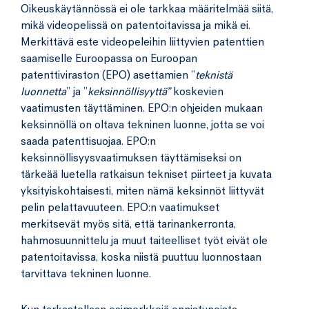
Oikeuskäytännössä ei ole tarkkaa määritelmää siitä,
mikä videopelissä on patentoitavissa ja mikä ei.
Merkittävä este videopeleihin liittyvien patenttien
saamiselle Euroopassa on Euroopan
patenttiviraston (EPO) asettamien ”
teknistä
luonnetta
” ja ”
keksinnöllisyyttä”
koskevien
vaatimusten täyttäminen. EPO:n ohjeiden mukaan
keksinnöllä on oltava tekninen luonne, jotta se voi
saada patenttisuojaa. EPO:n
keksinnöllisyysvaatimuksen täyttämiseksi on
tärkeää luetella ratkaisun tekniset piirteet ja kuvata
yksityiskohtaisesti, miten nämä keksinnöt liittyvät
pelin pelattavuuteen. EPO:n vaatimukset
merkitsevät myös sitä, että tarinankerronta,
hahmosuunnittelu ja muut taiteelliset työt eivät ole
patentoitavissa, koska niistä puuttuu luonnostaan
tarvittava tekninen luonne.