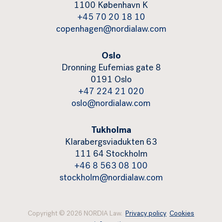
1100 København K
+45 70 20 18 10
copenhagen@nordialaw.com
Oslo
Dronning Eufemias gate 8
0191 Oslo
+47 224 21 020
oslo@nordialaw.com
Tukholma
Klarabergsviadukten 63
111 64 Stockholm
+46 8 563 08 100
stockholm@nordialaw.com
Copyright © 2026 NORDIA Law.
Privacy policy
Cookies