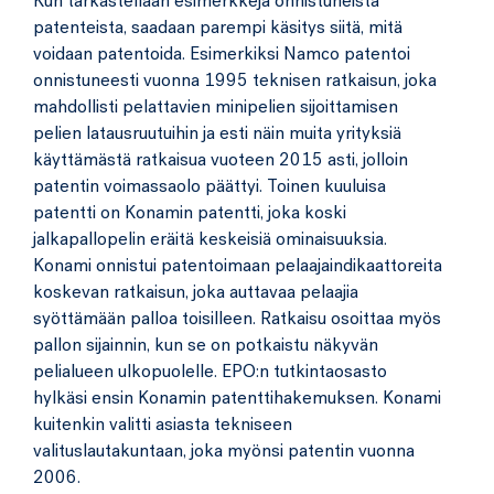
Kun tarkastellaan esimerkkejä onnistuneista
patenteista, saadaan parempi käsitys siitä, mitä
voidaan patentoida. Esimerkiksi Namco patentoi
onnistuneesti vuonna 1995 teknisen ratkaisun, joka
mahdollisti pelattavien minipelien sijoittamisen
pelien latausruutuihin ja esti näin muita yrityksiä
käyttämästä ratkaisua vuoteen 2015 asti, jolloin
patentin voimassaolo päättyi. Toinen kuuluisa
patentti on Konamin patentti, joka koski
jalkapallopelin eräitä keskeisiä ominaisuuksia.
Konami onnistui patentoimaan pelaajaindikaattoreita
koskevan ratkaisun, joka auttavaa pelaajia
syöttämään palloa toisilleen. Ratkaisu osoittaa myös
pallon sijainnin, kun se on potkaistu näkyvän
pelialueen ulkopuolelle. EPO:n tutkintaosasto
hylkäsi ensin Konamin patenttihakemuksen. Konami
kuitenkin valitti asiasta tekniseen
valituslautakuntaan, joka myönsi patentin vuonna
2006.