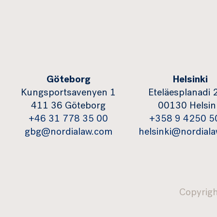
Göteborg
Helsinki
Kungsportsavenyen 1
Eteläesplanadi 
411 36 Göteborg
00130 Helsin
+46 31 778 35 00
+358 9 4250 5
gbg@nordialaw.com
helsinki@nordial
Copyrig