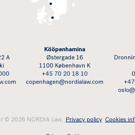
Kööpenhamina
22 A
Østergade 16
Dronnin
ki
1100 København K
000
+45 70 20 18 10
0
aw.com
copenhagen@nordialaw.com
+47
oslo@
ht © 2026 NORDIA Law.
Privacy policy
Cookies in