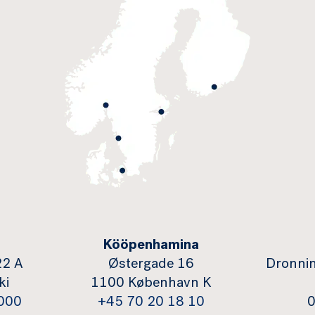
Kööpenhamina
22 A
Østergade 16
Dronnin
ki
1100 København K
000
+45 70 20 18 10
0