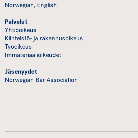
Norwegian, English
Palvelut
Yhtiöoikeus
Kiinteistö- ja rakennusoikeus
Työoikeus
Immateriaalioikeudet
Jäsenyydet
Norwegian Bar Association