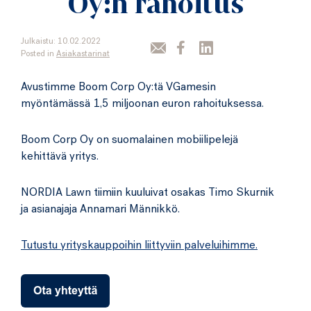
Oy:n rahoitus
Julkaistu: 10.02.2022
Posted in
Asiakastarinat
Avustimme Boom Corp Oy:tä VGamesin
myöntämässä 1,5 miljoonan euron rahoituksessa.
Boom Corp Oy on suomalainen mobiilipelejä
kehittävä yritys.
NORDIA Lawn tiimiin kuuluivat osakas Timo Skurnik
ja asianajaja Annamari Männikkö.
Tutustu yrityskauppoihin liittyviin palveluihimme.