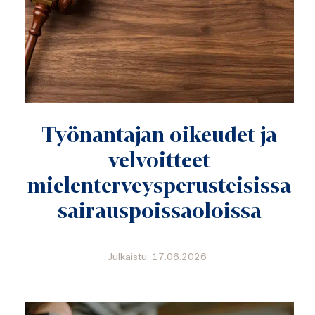
Työnantajan oikeudet ja
velvoitteet
mielenterveysperusteisissa
sairauspoissaoloissa
Julkaistu: 17.06.2026