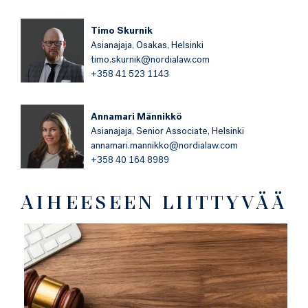
Timo Skurnik
Asianajaja,
Osakas,
Helsinki
timo.skurnik@nordialaw.com
+358 41 523 1143
Annamari Männikkö
Asianajaja,
Senior Associate,
Helsinki
annamari.mannikko@nordialaw.com
+358 40 164 8989
AIHEESEEN LIITTYVÄÄ