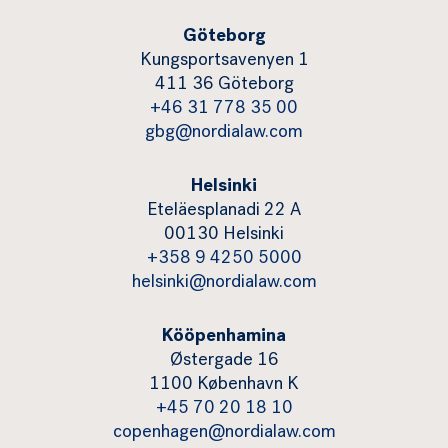
Göteborg
Kungsportsavenyen 1
411 36 Göteborg
+46 31 778 35 00
gbg@nordialaw.com
Helsinki
Eteläesplanadi 22 A
00130 Helsinki
+358 9 4250 5000
helsinki@nordialaw.com
Kööpenhamina
Østergade 16
1100 København K
+45 70 20 18 10
copenhagen@nordialaw.com