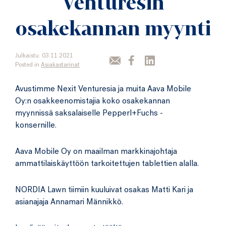
Venturesin
osakekannan myynti
Julkaistu: 03.11.2021
Posted in
Asiakastarinat
Avustimme Nexit Venturesia ja muita Aava Mobile
Oy:n osakkeenomistajia koko osakekannan
myynnissä saksalaiselle Pepperl+Fuchs -
konsernille.
Aava Mobile Oy on maailman markkinajohtaja
ammattilaiskäyttöön tarkoitettujen tablettien alalla.
NORDIA Lawn tiimiin kuuluivat osakas Matti Kari ja
asianajaja Annamari Männikkö.