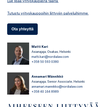
Lue lisää yrityskaupasta täältä.
Tutustu yrityskauppoihin liittyviin palveluihimme.
Matti Kari
Asianajaja,
Osakas,
Helsinki
matti.kari@nordialaw.com
+358 50 593 0380
Annamari Männikkö
Asianajaja,
Senior Associate,
Helsinki
annamari.mannikko@nordialaw.com
+358 40 164 8989
AIHEESEEN LIITTYVÄÄ