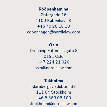
Kööpenhamina
Østergade 16
1100 København K
+45 70 20 18 10
copenhagen@nordialaw.com
Oslo
Dronning Eufemias gate 8
0191 Oslo
+47 224 21 020
oslo@nordialaw.com
Tukholma
Klarabergsviadukten 63
111 64 Stockholm
+46 8 563 08 100
stockholm@nordialaw.com