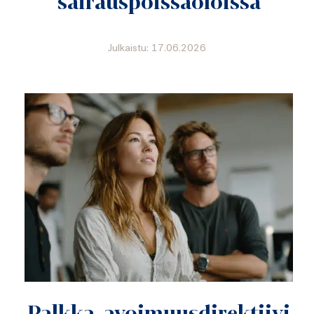
sairauspoissaoloissa
Julkaistu: 17.06.2026
Palkka-avoimuusdirektiivi