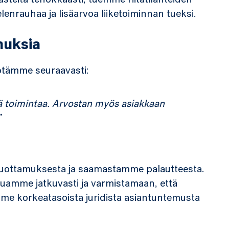
steita tehokkaasti, tuemme riitatilanteiden
enrauhaa ja lisäarvoa liiketoiminnan tueksi.
uksia
ötämme seuraavasti:
tä toimintaa. Arvostan myös asiakkaan
”
luottamuksesta ja saamastamme palautteesta.
luamme jatkuvasti ja varmistamaan, että
e korkeatasoista juridista asiantuntemusta