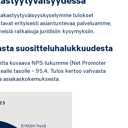
kastyytyväisyydessä
iakastyytyväisyyskyselymme tulokset
tavat erityisesti asiantuntevaa palveluamme,
isiä ratkaisuja juridisiin kysymyksiin.
sta suositteluhalukkuudesta
utta kuvaava NPS-lukumme (Net Promoter
ealle tasolle – 95,4. Tulos kertoo vahvasta
a asiakaskokemuksesta.