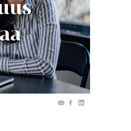
kuus
aa