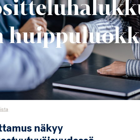
sitteluhaluk
n huippuluokk
ista
ttamus näkyy