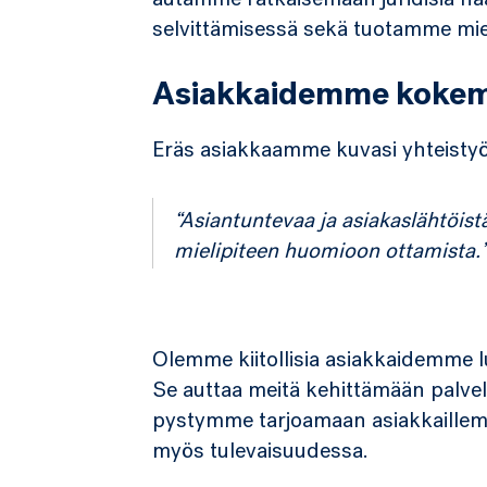
autamme ratkaisemaan juridisia haa
selvittämisessä sekä tuotamme miel
Asiakkaidemme kokem
Eräs asiakkaamme kuvasi yhteisty
“Asiantuntevaa ja asiakaslähtöis
mielipiteen huomioon ottamista.
Olemme kiitollisia asiakkaidemme 
Se auttaa meitä kehittämään palve
pystymme tarjoamaan asiakkaillemm
myös tulevaisuudessa.