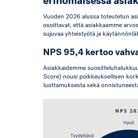
erinomaisessa asia
Vuoden 2026 alussa toteutetun as
osoittavat, että asiakkaamme arvos
sujuvaa yhteistyötä ja käytännönlähe
NPS 95,4 kertoo vahva
Asiakkaidemme suositteluhalukku
Score) nousi poikkeuksellisen kork
luottamuksesta sekä onnistuneest