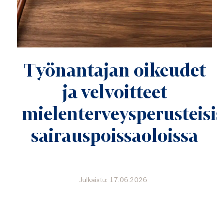
Työnantajan oikeudet
ja velvoitteet
mielenterveysperusteisi
sairauspoissaoloissa
Julkaistu: 17.06.2026