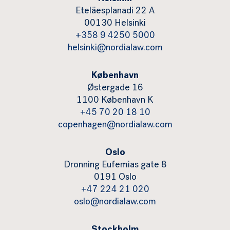
Eteläesplanadi 22 A
00130 Helsinki
+358 9 4250 5000
helsinki@nordialaw.com
København
Østergade 16
1100 København K
+45 70 20 18 10
copenhagen@nordialaw.com
Oslo
Dronning Eufemias gate 8
0191 Oslo
+47 224 21 020
oslo@nordialaw.com