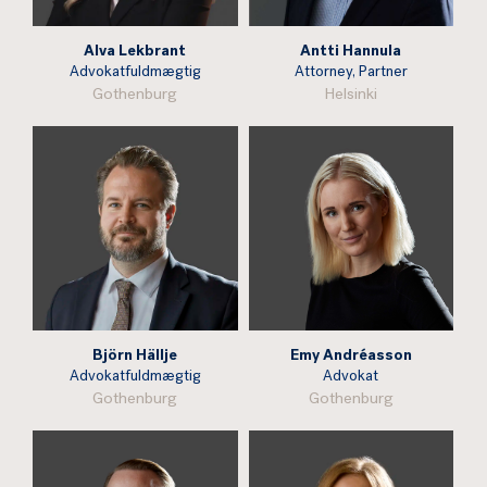
Alva Lekbrant
Antti Hannula
Advokatfuldmægtig
Attorney, Partner
Gothenburg
Helsinki
Björn Hällje
Emy Andréasson
Advokatfuldmægtig
Advokat
Gothenburg
Gothenburg