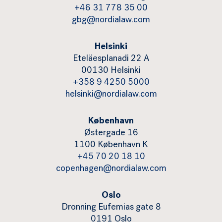
+46 31 778 35 00
gbg@nordialaw.com
Helsinki
Eteläesplanadi 22 A
00130 Helsinki
+358 9 4250 5000
helsinki@nordialaw.com
København
Østergade 16
1100 København K
+45 70 20 18 10
copenhagen@nordialaw.com
Oslo
Dronning Eufemias gate 8
0191 Oslo