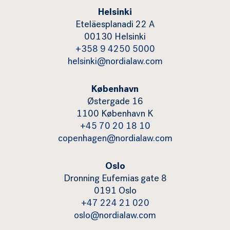
Helsinki
Eteläesplanadi 22 A
00130 Helsinki
+358 9 4250 5000
helsinki@nordialaw.com
København
Østergade 16
1100 København K
+45 70 20 18 10
copenhagen@nordialaw.com
Oslo
Dronning Eufemias gate 8
0191 Oslo
+47 224 21 020
oslo@nordialaw.com