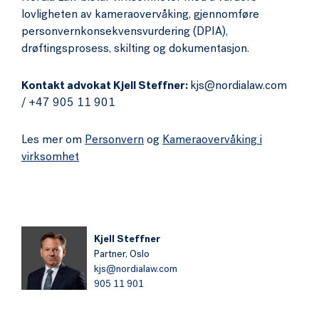
lovligheten av kameraovervåking, gjennomføre
personvernkonsekvensvurdering (DPIA),
drøftingsprosess, skilting og dokumentasjon.
Kontakt advokat Kjell Steffner:
kjs@nordialaw.com
/ +47 905 11 901
Les mer om
Personvern
og
Kameraovervåking i
virksomhet
Kjell Steffner
Partner,
Oslo
kjs@nordialaw.com
905 11 901