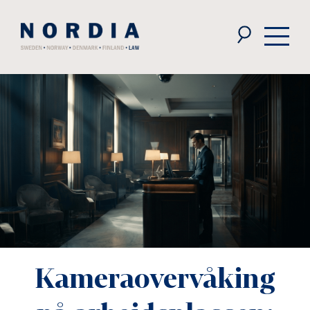
Nordia
Law
Kameraovervåking