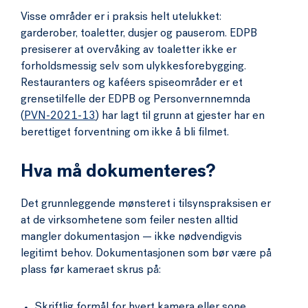
Visse områder er i praksis helt utelukket:
garderober, toaletter, dusjer og pauserom. EDPB
presiserer at overvåking av toaletter ikke er
forholdsmessig selv som ulykkes­forebygging.
Restauranters og kaféers spiseområder er et
grensetilfelle der EDPB og Personvernnemnda
(
PVN-2021-13
) har lagt til grunn at gjester har en
berettiget forventning om ikke å bli filmet.
Hva må dokumenteres?
Det grunnleggende mønsteret i tilsynspraksisen er
at de virksomhetene som feiler nesten alltid
mangler dokumentasjon — ikke nødvendigvis
legitimt behov. Dokumentasjonen som bør være på
plass før kameraet skrus på:
Skriftlig formål for hvert kamera eller sone