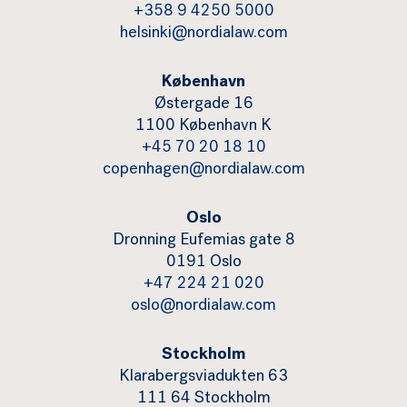
+358 9 4250 5000
helsinki@nordialaw.com
København
Østergade 16
1100 København K
+45 70 20 18 10
copenhagen@nordialaw.com
Oslo
Dronning Eufemias gate 8
0191 Oslo
+47 224 21 020
oslo@nordialaw.com
Stockholm
Klarabergsviadukten 63
111 64 Stockholm