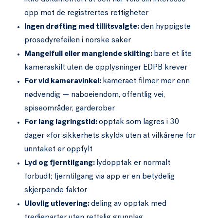
opp mot de registrertes rettigheter
Ingen drøfting med tillitsvalgte:
den hyppigste
prosedyrefeilen i norske saker
Mangelfull eller manglende skilting:
bare et lite
kameraskilt uten de opplysninger EDPB krever
For vid kameravinkel:
kameraet filmer mer enn
nødvendig — naboeiendom, offentlig vei,
spiseområder, garderober
For lang lagringstid:
opptak som lagres i 30
dager «for sikkerhets skyld» uten at vilkårene for
unntaket er oppfylt
Lyd og fjerntilgang:
lydopptak er normalt
forbudt; fjerntilgang via app er en betydelig
skjerpende faktor
Ulovlig utlevering:
deling av opptak med
tredjeparter uten rettslig grunnlag