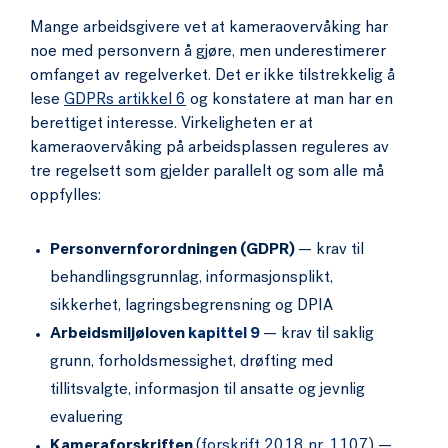
Mange arbeidsgivere vet at kameraovervåking har
noe med personvern å gjøre, men underestimerer
omfanget av regelverket. Det er ikke tilstrekkelig å
lese
GDPRs artikkel 6
og konstatere at man har en
berettiget interesse. Virkeligheten er at
kameraovervåking på arbeidsplassen reguleres av
tre regelsett som gjelder parallelt og som alle må
oppfylles:
Personvernforordningen (GDPR)
— krav til
behandlingsgrunnlag, informasjonsplikt,
sikkerhet, lagringsbegrensning og DPIA
Arbeidsmiljøloven
kapittel 9
— krav til saklig
grunn, forholdsmessighet, drøfting med
tillitsvalgte, informasjon til ansatte og jevnlig
evaluering
Kameraforskriften
(
forskrift 2018 nr. 1107
) —