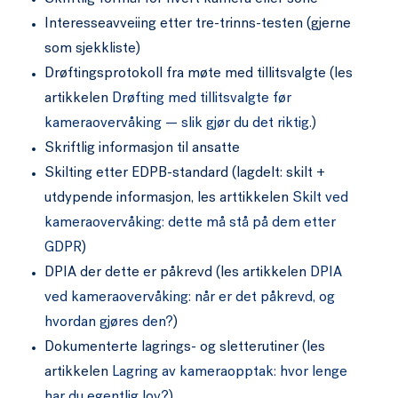
Interesseavveiing etter tre-trinns-testen (gjerne
som sjekkliste)
Drøftingsprotokoll fra møte med tillitsvalgte (les
artikkelen
Drøfting med tillitsvalgte før
kameraovervåking — slik gjør du det riktig
.)
Skriftlig informasjon til ansatte
Skilting etter EDPB-standard (lagdelt: skilt +
utdypende informasjon, les arttikkelen
Skilt ved
kameraovervåking: dette må stå på dem etter
GDPR
)
DPIA der dette er påkrevd (les artikkelen
DPIA
ved kameraovervåking: når er det påkrevd, og
hvordan gjøres den?
)
Dokumenterte lagrings- og sletterutiner (les
artikkelen
Lagring av kameraopptak: hvor lenge
har du egentlig lov?
)