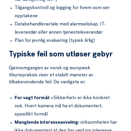
Tilgangskontroll og logging for hvem som ser
opptakene
Databehandleravtale med alarmselskap, IT-
leverandør eller annen tjenesteleverandør
Plan for jevnlig evaluering (typisk årlig)
Typiske feil som utløser gebyr
Gjennomgangen av norsk og europeisk
tilsynspraksis viser et stabilt mønster av
tilbakevendende feil. De vanligste er:
For vagt formål:
«Sikkerhet» er ikke konkret
nok. Hvert kamera må ha et dokumentert,
spesifikt formål
Manglende interesseavveiing:
virksomheten har
ikke dokumentert at den har veid sin interesse