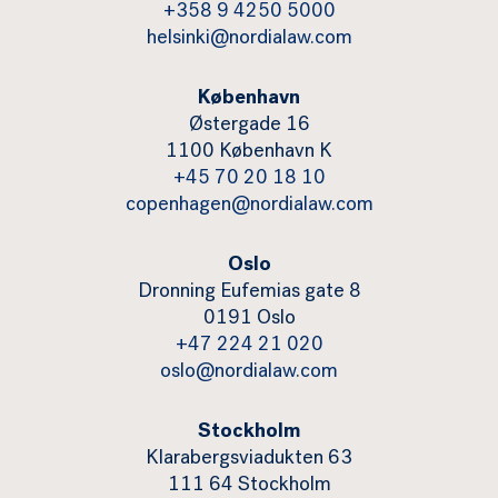
+358 9 4250 5000
helsinki@nordialaw.com
København
Østergade 16
1100 København K
+45 70 20 18 10
copenhagen@nordialaw.com
Oslo
Dronning Eufemias gate 8
0191 Oslo
+47 224 21 020
oslo@nordialaw.com
Stockholm
Klarabergsviadukten 63
111 64 Stockholm