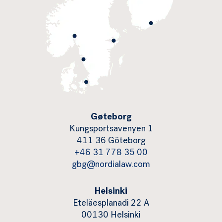
Gøteborg
Kungsportsavenyen 1
411 36 Göteborg
+46 31 778 35 00
gbg@nordialaw.com
Helsinki
Eteläesplanadi 22 A
00130 Helsinki