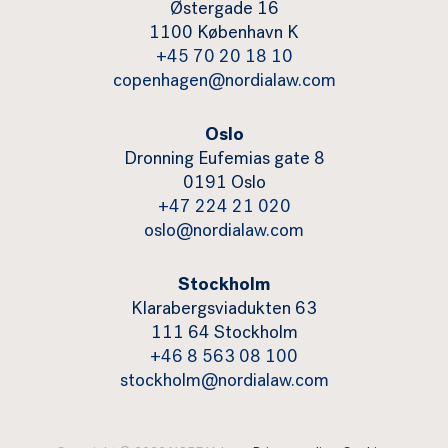
Østergade 16
1100 København K
+45 70 20 18 10
copenhagen@nordialaw.com
Oslo
Dronning Eufemias gate 8
0191 Oslo
+47 224 21 020
oslo@nordialaw.com
Stockholm
Klarabergsviadukten 63
111 64 Stockholm
+46 8 563 08 100
stockholm@nordialaw.com