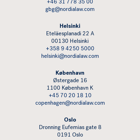
+46 31 778 35 00
gbg@nordialaw.com
Helsinki
Eteläesplanadi 22 A
00130 Helsinki
+358 9 4250 5000
helsinki@nordialaw.com
København
Østergade 16
1100 København K
+45 70 20 18 10
copenhagen@nordialaw.com
Oslo
Dronning Eufemias gate 8
0191 Oslo