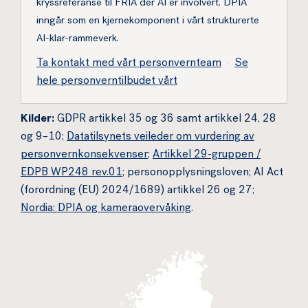
kryssreferanse til FRIA der AI er involvert. DPIA
inngår som en kjernekomponent i vårt strukturerte
AI-klar-rammeverk.
Ta kontakt med vårt personvernteam
·
Se
hele personverntilbudet vårt
Kilder:
GDPR artikkel 35 og 36 samt artikkel 24, 28
og 9–10;
Datatilsynets veileder om vurdering av
personvernkonsekvenser
;
Artikkel 29-gruppen /
EDPB WP248 rev.01
; personopplysningsloven; AI Act
(forordning (EU) 2024/1689) artikkel 26 og 27;
Nordia: DPIA og kameraovervåking
.