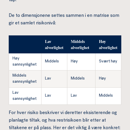
tap.
De to dimensjonene settes sammen i en matrise som
gir et samlet risikonivå:
Lav
Middels
Høy
alvorlighet
alvorlighet
alvorlighet
Høy
Middels
Høy
Svært høy
sannsynlighet
Middels
Lav
Middels
Høy
sannsynlighet
Lav
Lav
Lav
Middels
sannsynlighet
For hver risiko beskriver vi deretter eksisterende og
planlagte tiltak, og hva restrisikoen blir etter at
tiltakene er på plass. Her er det viktig å være konkret: