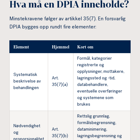
Hva må en DPIA inneholde?
Minstekravene følger av artikkel 35(7). En forsvarlig
DPIA bygges opp rundt fire elementer:
Element
Hjemmel
Kort om
Formål, kategorier
registrerte og
opplysninger, mottakere,
Systematisk
Art.
lagringssted og -tid,
beskrivelse av
35(7)(a)
databehandlere,
behandlingen
eventuelle overføringer
og systemene som
brukes
Rettslig grunnlag,
formålsbegrensning,
Nødvendighet
Art.
dataminimering,
og
35(7)(b)
lagringsbegrensning og
proporsjonalitet