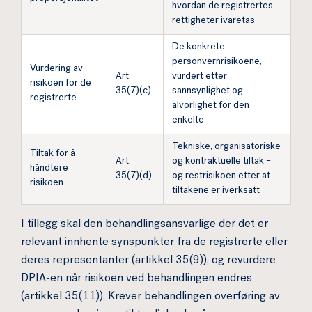
hvordan de registrertes
rettigheter ivaretas
De konkrete
personvernrisikoene,
Vurdering av
Art.
vurdert etter
risikoen for de
35(7)(c)
sannsynlighet og
registrerte
alvorlighet for den
enkelte
Tekniske, organisatoriske
Tiltak for å
Art.
og kontraktuelle tiltak –
håndtere
35(7)(d)
og restrisikoen etter at
risikoen
tiltakene er iverksatt
I tillegg skal den behandlingsansvarlige der det er
relevant innhente synspunkter fra de registrerte eller
deres representanter (artikkel 35(9)), og revurdere
DPIA-en når risikoen ved behandlingen endres
(artikkel 35(11)). Krever behandlingen overføring av