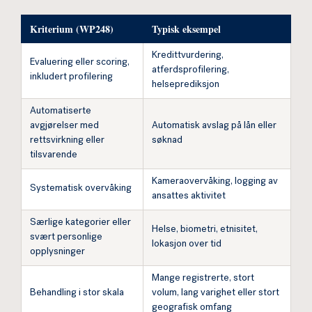
Kriterium (WP248)
Typisk eksempel
Kredittvurdering,
Evaluering eller scoring,
atferdsprofilering,
inkludert profilering
helseprediksjon
Automatiserte
avgjørelser med
Automatisk avslag på lån eller
rettsvirkning eller
søknad
tilsvarende
Kameraovervåking, logging av
Systematisk overvåking
ansattes aktivitet
Særlige kategorier eller
Helse, biometri, etnisitet,
svært personlige
lokasjon over tid
opplysninger
Mange registrerte, stort
Behandling i stor skala
volum, lang varighet eller stort
geografisk omfang