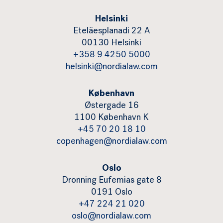
Helsinki
Eteläesplanadi 22 A
00130 Helsinki
+358 9 4250 5000
helsinki@nordialaw.com
København
Østergade 16
1100 København K
+45 70 20 18 10
copenhagen@nordialaw.com
Oslo
Dronning Eufemias gate 8
0191 Oslo
+47 224 21 020
oslo@nordialaw.com