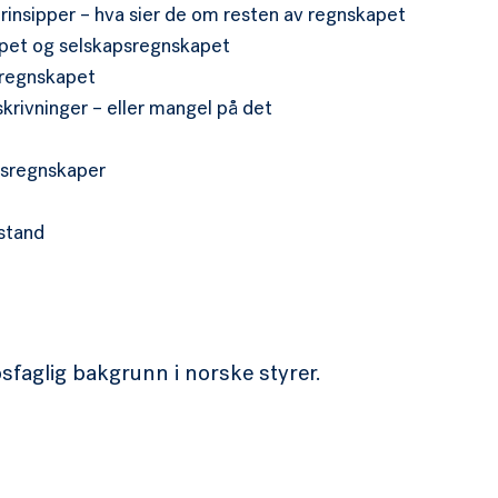
insipper – hva sier de om resten av regnskapet
apet og selskapsregnskapet
rsregnskapet
krivninger – eller mangel på det
rsregnskaper
istand
faglig bakgrunn i norske styrer.