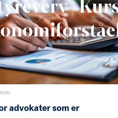
tyreverv | Kurs
onomiforståe
enter
or advokater som er