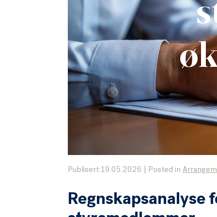
s
øk
Publisert:19.05.2026
|
Posted in
Arrangem
Regnskapsanalyse f