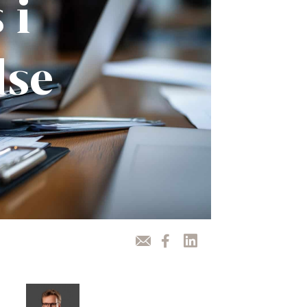
 i
lse