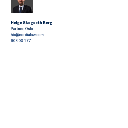
Helge Skogseth Berg
Partner,
Oslo
hb@nordialaw.com
908 00 177