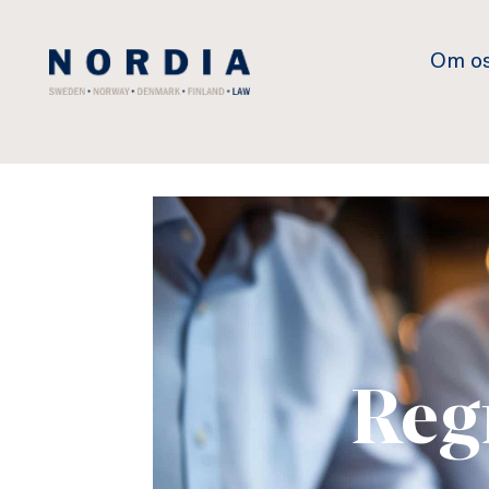
Nordia
Om o
Law
Reg