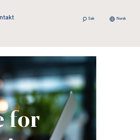
Søk
ntakt
Norsk
 for