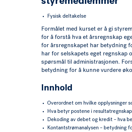
styremedlemmer
Fysisk deltakelse
Formålet med kurset er å gi styr
for å forstå hva et årsregnskap ege
for årsregnskapet har betydning 
har for selskapets eget regnskap og
spørsmål til administrasjonen. Fo
betydning for å kunne vurdere øk
Innhold
Overordnet om hvilke opplysninger so
Hva betyr postene i resultatregnska
Dekoding av debet og kredit – hva b
Kontantstrømanalysen – betydning for