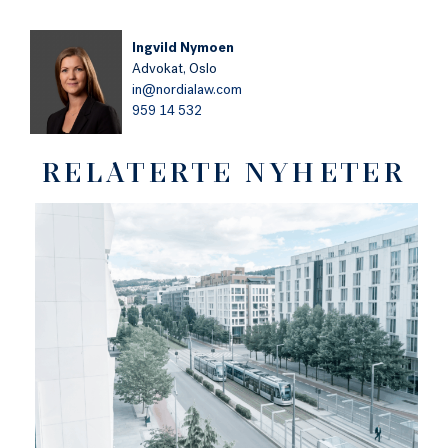
Ingvild Nymoen
Advokat,
Oslo
in@nordialaw.com
959 14 532
RELATERTE NYHETER