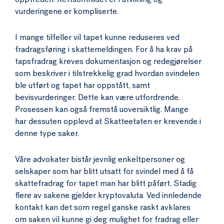
opptreden. Rettsområdet er i utvikling og
vurderingene er kompliserte.
I mange tilfeller vil tapet kunne reduseres ved
fradragsføring i skattemeldingen. For å ha krav på
tapsfradrag kreves dokumentasjon og redegjørelser
som beskriver i tilstrekkelig grad hvordan svindelen
ble utført og tapet har oppstått, samt
bevisvurderinger. Dette kan være utfordrende.
Prosessen kan også fremstå uoversiktlig. Mange
har dessuten opplevd at Skatteetaten er krevende i
denne type saker.
Våre advokater bistår jevnlig enkeltpersoner og
selskaper som har blitt utsatt for svindel med å få
skattefradrag for tapet man har blitt påført. Stadig
flere av sakene gjelder kryptovaluta. Ved innledende
kontakt kan det som regel ganske raskt avklares
om saken vil kunne gi deg mulighet for fradrag eller