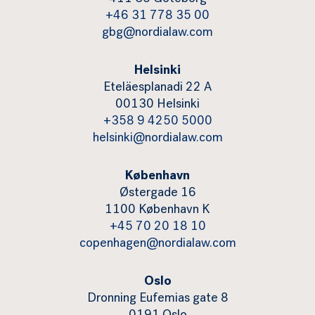
+46 31 778 35 00
gbg@nordialaw.com
Helsinki
Eteläesplanadi 22 A
00130 Helsinki
+358 9 4250 5000
helsinki@nordialaw.com
København
Østergade 16
1100 København K
+45 70 20 18 10
copenhagen@nordialaw.com
Oslo
Dronning Eufemias gate 8