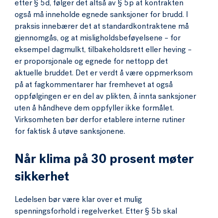
etter § 5d, følger det altså av § 5p at kontrakten
også må inneholde egnede sanksjoner for brudd. I
praksis innebærer det at standardkontraktene må
gjennomgås, og at misligholdsbeføyelsene – for
eksempel dagmulkt, tilbakeholdsrett eller heving –
er proporsjonale og egnede for nettopp det
aktuelle bruddet. Det er verdt å være oppmerksom
på at fagkommentarer har fremhevet at også
oppfølgingen er en del av plikten, å innta sanksjoner
uten å håndheve dem oppfyller ikke formålet.
Virksomheten bør derfor etablere interne rutiner
for faktisk å utøve sanksjonene.
Når klima på 30 prosent møter
sikkerhet
Ledelsen bør være klar over et mulig
spenningsforhold i regelverket. Etter § 5b skal