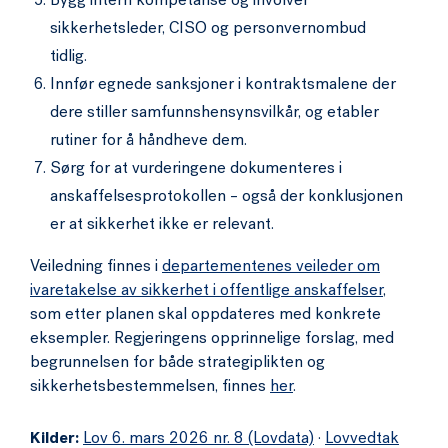
Bygg intern kompetanse og involver
sikkerhetsleder, CISO og personvernombud
tidlig.
Innfør egnede sanksjoner i kontraktsmalene der
dere stiller samfunnshensynsvilkår, og etabler
rutiner for å håndheve dem.
Sørg for at vurderingene dokumenteres i
anskaffelsesprotokollen – også der konklusjonen
er at sikkerhet ikke er relevant.
Veiledning finnes i
departementenes veileder om
ivaretakelse av sikkerhet i offentlige anskaffelser
,
som etter planen skal oppdateres med konkrete
eksempler. Regjeringens opprinnelige forslag, med
begrunnelsen for både strategiplikten og
sikkerhetsbestemmelsen, finnes
her
.
Kilder:
Lov 6. mars 2026 nr. 8 (Lovdata)
·
Lovvedtak