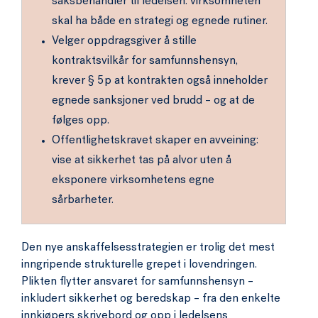
saksbehandler til ledelsen: virksomheten
skal ha både en strategi og egnede rutiner.
Velger oppdragsgiver å stille
kontraktsvilkår for samfunnshensyn,
krever § 5p at kontrakten også inneholder
egnede sanksjoner ved brudd – og at de
følges opp.
Offentlighetskravet skaper en avveining:
vise at sikkerhet tas på alvor uten å
eksponere virksomhetens egne
sårbarheter.
Den nye anskaffelsesstrategien er trolig det mest
inngripende strukturelle grepet i lovendringen.
Plikten flytter ansvaret for samfunnshensyn –
inkludert sikkerhet og beredskap – fra den enkelte
innkjøpers skrivebord og opp i ledelsens