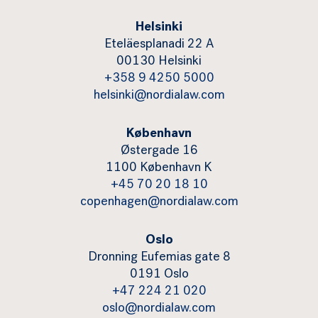
Helsinki
Eteläesplanadi 22 A
00130 Helsinki
+358 9 4250 5000
helsinki@nordialaw.com
København
Østergade 16
1100 København K
+45 70 20 18 10
copenhagen@nordialaw.com
Oslo
Dronning Eufemias gate 8
0191 Oslo
+47 224 21 020
oslo@nordialaw.com