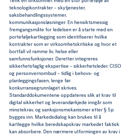
Tenk en virksomhet med en stor portefølje av
teknologikontrakter – skytjenester,
saksbehandlingssystemer,
kommunikasjonsløsninger. En hensiktsmessig
fremgangsmåte for ledelsen er å starte med en
porteføljekartlegging som identifiserer hvilke
kontrakter som er virksomhetskritiske og hvor et
bortfall vil ramme liv, helse eller
samfunnsfunksjoner. Deretter integreres
sikkerhetsfaglig ekspertise – sikkerhetsleder, CISO
og personvernombud – tidlig i behovs- og
planleggingsfasen, lenge før
konkurransegrunnlaget skrives.
Standarddokumentene oppdateres slik at krav til
digital sikkerhet og leverandørkjede inngår som
minstekrav, og sanksjonsmekanismer etter § 5p
bygges inn. Markedsdialog kan brukes til å
kartlegge hvilke beredskapskrav markedet faktisk
kan absorbere. Den nærmere utformingen av krav i