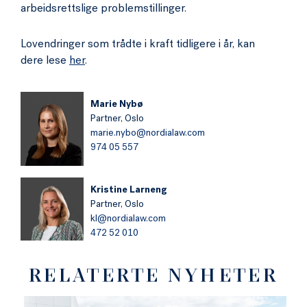
arbeidsrettslige problemstillinger.
Lovendringer som trådte i kraft tidligere i år, kan
dere lese
her
.
Marie Nybø
Partner,
Oslo
marie.nybo@nordialaw.com
974 05 557
Kristine Larneng
Partner,
Oslo
kl@nordialaw.com
472 52 010
RELATERTE NYHETER