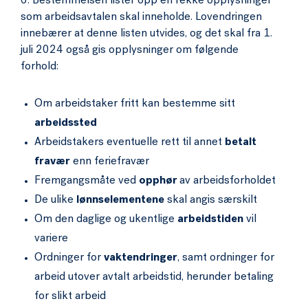
6. Bestemmelsen lister opp en rekke opplysninger
som arbeidsavtalen skal inneholde. Lovendringen
innebærer at denne listen utvides, og det skal fra 1.
juli 2024 også gis opplysninger om følgende
forhold:
Om arbeidstaker fritt kan bestemme sitt
arbeidssted
Arbeidstakers eventuelle rett til annet
betalt
fravær
enn feriefravær
Fremgangsmåte ved
opphør
av arbeidsforholdet
De ulike
lønnselementene
skal angis særskilt
Om den daglige og ukentlige
arbeidstiden
vil
variere
Ordninger for
vaktendringer
, samt ordninger for
arbeid utover avtalt arbeidstid, herunder betaling
for slikt arbeid