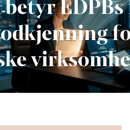
 betyr EDPBs
odkjenning f
ske virksomhe