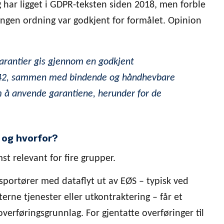
g har ligget i GDPR-teksten siden 2018, men forble
i ingen ordning var godkjent for formålet. Opinion
garantier gis gjennom en godkjent
. 42, sammen med bindende og håndhevbare
m å anvende garantiene, herunder for de
 og hvorfor?
t relevant for fire grupper.
sportører med dataflyt ut av EØS – typisk ved
terne tjenester eller utkontraktering – får et
verføringsgrunnlag. For gjentatte overføringer til