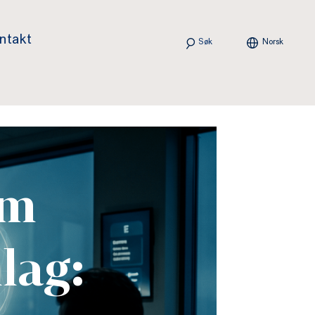
Søk
ntakt
Norsk
om
lag: