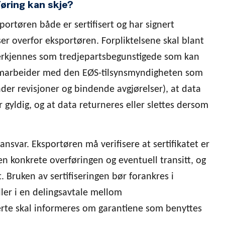
føring kan skje?
portøren både er sertifisert og har signert
r overfor eksportøren. Forpliktelsene skal blant
nerkjennes som tredjepartsbegunstigede som kan
amarbeider med den EØS-tilsynsmyndigheten som
er revisjoner og bindende avgjørelser), at data
r gyldig, og at data returneres eller slettes dersom
nsvar. Eksportøren må verifisere at sertifikatet er
den konkrete overføringen og eventuell transitt, og
t. Bruken av sertifiseringen bør forankres i
ller i en delingsavtale mellom
erte skal informeres om garantiene som benyttes