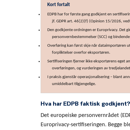
Kort fortalt
EDPB har for første gang godkjent en sertifiser
jf. GDPR art. 46(2)(f) (Opinion 15/2026, vedt
Den godkjente ordningen er Europrivacy. Det gi
personvernbestemmelser (SCC) og bindende 
Overføring kan først skje når dataimportøren u
forpliktelser overfor eksportøren.
Sertifiseringen fjerner ikke eksportørens eget a
overføringen, og vurderingen av tredjelandets
I praksis gjenstår operasjonalisering – blant anne
umiddelbart tilgjengelige.
Hva har EDPB faktisk godkjent
Det europeiske personvernrådet (EDPB
Europrivacy-sertifiseringen. Begge 