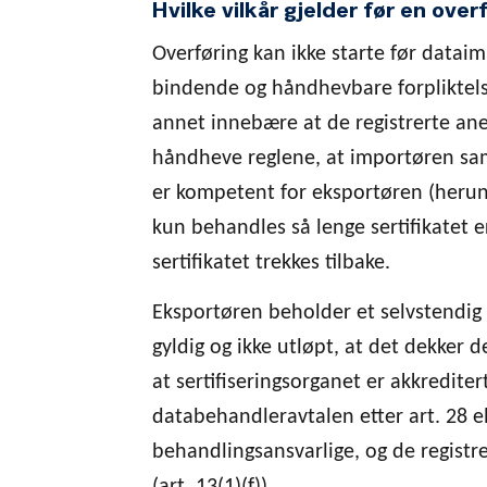
Hvilke vilkår gjelder før en over
Overføring kan ikke starte før dataim
bindende og håndhevbare forpliktelse
annet innebære at de registrerte a
håndheve reglene, at importøren s
er kompetent for eksportøren (herund
kun behandles så lenge sertifikatet e
sertifikatet trekkes tilbake.
Eksportøren beholder et selvstendig a
gyldig og ikke utløpt, at det dekker 
at sertifiseringsorganet er akkrediter
databehandleravtalen etter art. 28 e
behandlingsansvarlige, og de registr