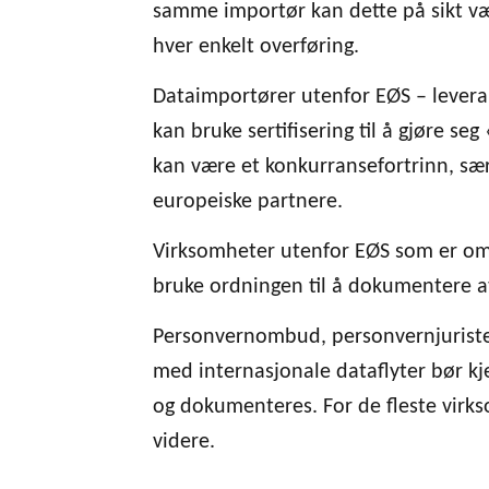
samme importør kan dette på sikt væ
hver enkelt overføring.
Dataimportører utenfor EØS – leveran
kan bruke sertifisering til å gjøre s
kan være et konkurransefortrinn, sæ
europeiske partnere.
Virksomheter utenfor EØS som er omfa
bruke ordningen til å dokumentere 
Personvernombud, personvernjurister
med internasjonale dataflyter bør kj
og dokumenteres. For de fleste virkso
videre.