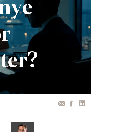
 nye
or
ter?