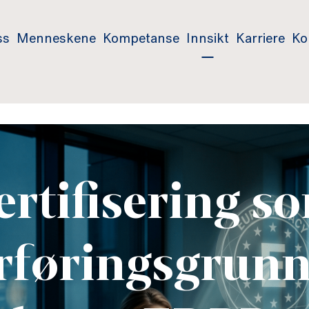
ss
Menneskene
Kompetanse
Innsikt
Karriere
Ko
ertifisering s
rføringsgrunn