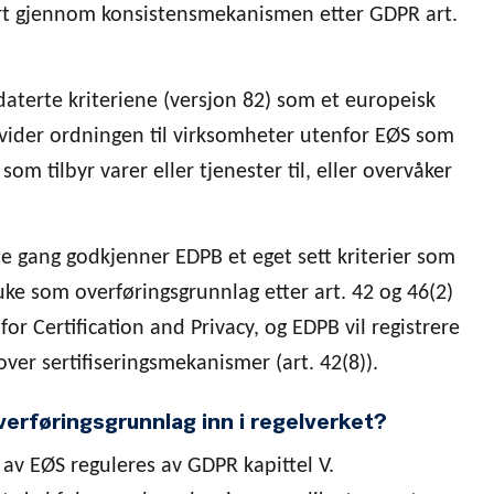
rt gjennom konsistensmekanismen etter GDPR art.
terte kriteriene (versjon 82) som et europeisk
utvider ordningen til virksomheter utenfor EØS som
 som tilbyr varer eller tjenester til, eller overvåker
te gang godkjenner EDPB et eget sett kriterier som
ke som overføringsgrunnlag etter art. 42 og 46(2)
or Certification and Privacy, og EDPB vil registrere
over sertifiseringsmekanismer (art. 42(8)).
verføringsgrunnlag inn i regelverket?
av EØS reguleres av GDPR kapittel V.