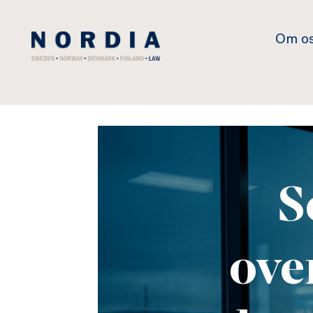
Nordia
Om o
Law
S
ove