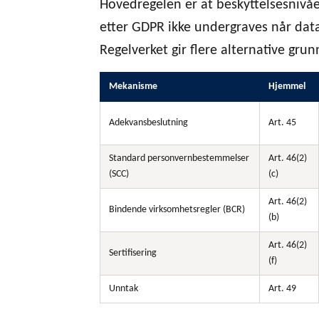
Hovedregelen er at beskyttelsesnivåe
etter GDPR ikke undergraves når data
Regelverket gir flere alternative grunn
Mekanisme
Hjemmel
Adekvansbeslutning
Art. 45
Standard personvernbestemmelser
Art. 46(2)
(SCC)
(c)
Art. 46(2)
Bindende virksomhetsregler (BCR)
(b)
Art. 46(2)
Sertifisering
(f)
Unntak
Art. 49