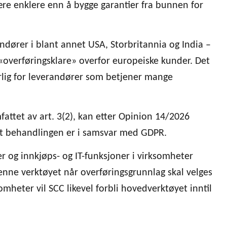
re enklere enn å bygge garantier fra bunnen for
dører i blant annet USA, Storbritannia og India –
eg «overføringsklare» overfor europeiske kunder. Det
rlig for leverandører som betjener mange
ttet av art. 3(2), kan etter Opinion 14/2026
at behandlingen er i samsvar med GDPR.
 og innkjøps- og IT-funksjoner i virksomheter
enne verktøyet når overføringsgrunnlag skal velges
mheter vil SCC likevel forbli hovedverktøyet inntil