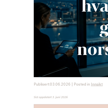
hva
g
nor
Publisert:03.06.2026
|
Posted in
Innsikt
Sist oppdatert 3. juni 2026