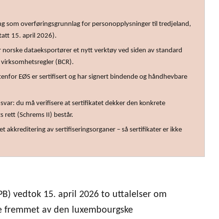
ing som overføringsgrunnlag for personopplysninger til tredjeland,
att 15. april 2026).
r norske dataeksportører et nytt verktøy ved siden av standard
virksomhetsregler (BCR).
tenfor EØS er sertifisert og har signert bindende og håndhevbare
nsvar: du må verifisere at sertifikatet dekker den konkrete
 rett (Schrems II) består.
t akkreditering av sertifiseringsorganer – så sertifikater er ikke
?
) vedtok 15. april 2026 to uttalelser om
ble fremmet av den luxembourgske