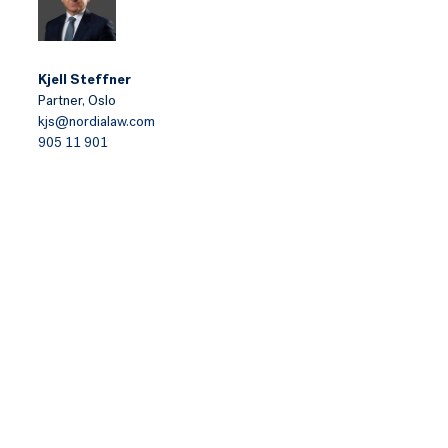
Kjell Steffner
Partner,
Oslo
kjs@nordialaw.com
905 11 901