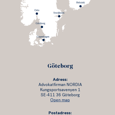
Helsinki
Oslo
Stockholm
Göteborg
Co
p
enhagen
Göteborg
Adress:
Advokatfirman NORDIA
Kungsportsavenyen 1
SE-411 36 Göteborg
Open map
Postadress: