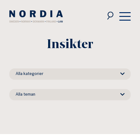
Nordia
Law
Insikter
News
Alla kategorier
types
News
Alla teman
themes