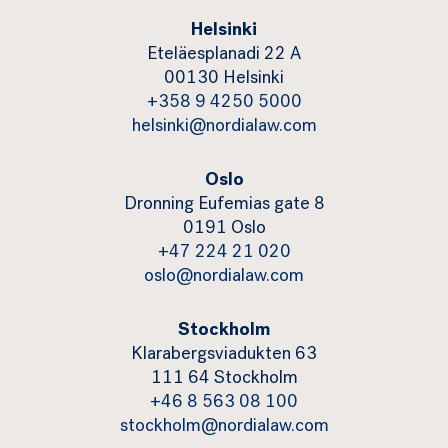
Helsinki
Eteläesplanadi 22 A
00130 Helsinki
+358 9 4250 5000
helsinki@nordialaw.com
Oslo
Dronning Eufemias gate 8
0191 Oslo
+47 224 21 020
oslo@nordialaw.com
Stockholm
Klarabergsviadukten 63
111 64 Stockholm
+46 8 563 08 100
stockholm@nordialaw.com