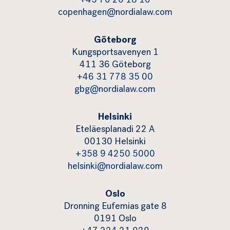
+45 70 20 18 10
copenhagen@nordialaw.com
Göteborg
Kungsportsavenyen 1
411 36 Göteborg
+46 31 778 35 00
gbg@nordialaw.com
Helsinki
Eteläesplanadi 22 A
00130 Helsinki
+358 9 4250 5000
helsinki@nordialaw.com
Oslo
Dronning Eufemias gate 8
0191 Oslo